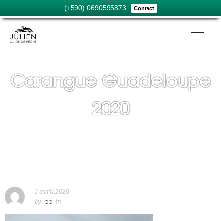
(+590) 0690595873
Contact
Carangue Guadeloupe
2020
2 avril 2020
by
pp
in